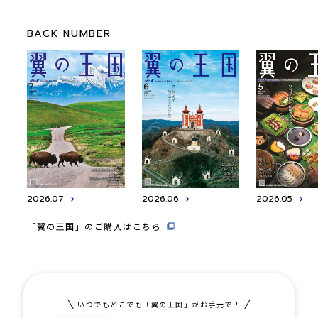
BACK NUMBER
2026.07
2026.06
2026.05
「翼の王国」のご購入はこちら
いつでもどこでも「翼の王国」がお手元で！