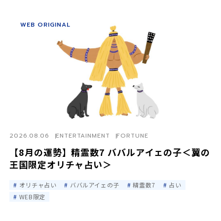
WEB ORIGINAL
2026.08.06
ENTERTAINMENT
FORTUNE
【8月の運勢】精霊数7 ババルアイェの子＜翼の
王国限定オリチャ占い＞
オリチャ占い
ババルアイェの子
精霊数7
占い
WEB限定