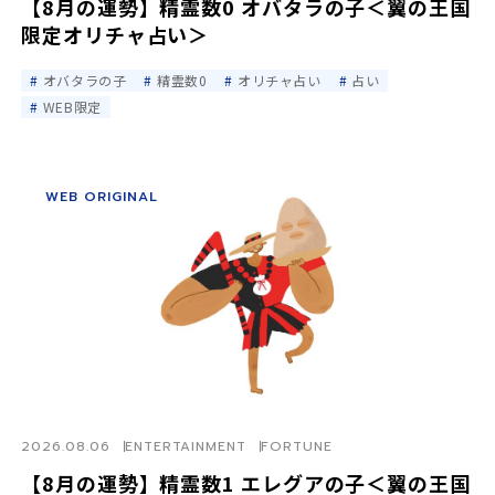
【8月の運勢】精霊数0 オバタラの子＜翼の王国
限定オリチャ占い＞
オバタラの子
精霊数0
オリチャ占い
占い
WEB限定
WEB ORIGINAL
2026.08.06
ENTERTAINMENT
FORTUNE
【8月の運勢】精霊数1 エレグアの子＜翼の王国