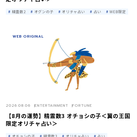
精霊数2
オグンの子
オリチャ占い
占い
WEB限定
WEB ORIGINAL
2026.08.06
ENTERTAINMENT
FORTUNE
【8月の運勢】精霊数3 オチョシの子＜翼の王国
限定オリチャ占い＞
オチョシの子
精霊数3
オリチャ占い
占い