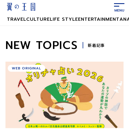
メ
イ
ン
TRAVEL
CULTURE
LIFE STYLE
ENTERTAINMENT
AN
コ
ン
テ
NEW TOPICS
ン
新着記事
ツ
に
ス
WEB ORIGINAL
キ
ッ
プ