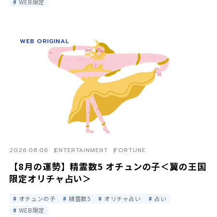
WEB限定
WEB ORIGINAL
2026.08.06
ENTERTAINMENT
FORTUNE
【8月の運勢】精霊数5 オチュンの子＜翼の王国
限定オリチャ占い＞
オチュンの子
精霊数5
オリチャ占い
占い
WEB限定