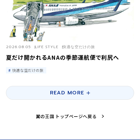
2026.08.05
LIFE STYLE
快適な空だけの旅
夏だけ開かれるANAの季節運航便で利尻へ
快適な空だけの旅
READ MORE
翼の王国 トップページへ戻る