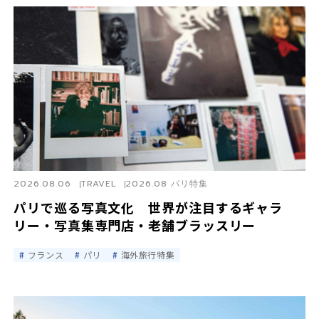
2026.08.06
TRAVEL
2026.08 パリ特集
パリで巡る写真文化 世界が注目するギャラ
リー・写真集専門店・老舗ブラッスリー
フランス
パリ
海外旅行特集