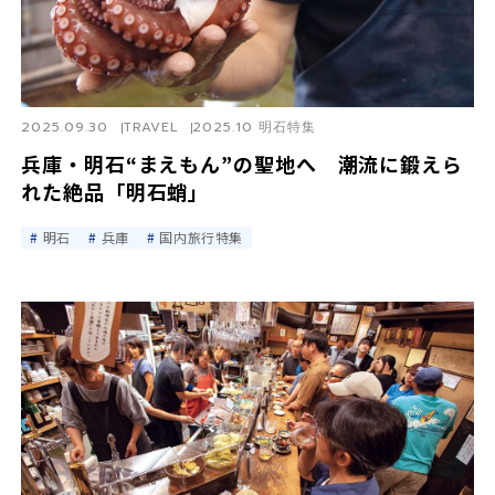
2025.09.30
TRAVEL
2025.10 明石特集
兵庫・明石“まえもん”の聖地へ 潮流に鍛えら
れた絶品「明石蛸」
明石
兵庫
国内旅行特集