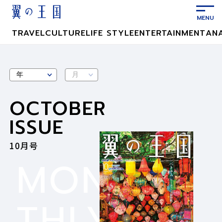
メ
イ
ン
TRAVEL
CULTURE
LIFE STYLE
ENTERTAINMENT
AN
コ
ン
テ
ン
ツ
OCTOBER
に
ス
ISSUE
キ
ッ
10月号
プ