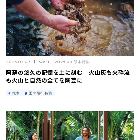
2025.03.07
TRAVEL
2025.03 熊本特集
阿蘇の悠久の記憶を土に刻む 火山灰も火砕流
も火山と自然の全てを陶芸に
熊本
国内旅行特集