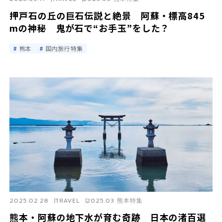
押戸石の丘の巨石伝説と絶景 阿蘇・標高845
mの神秘 鬼が石で“お手玉”をした？
熊本
国内旅行特集
2025.02.28
TRAVEL
2025.03 熊本特集
熊本・阿蘇の地下水が育む奇跡 日本の渚百選