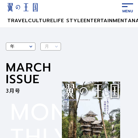
メ
イ
ン
TRAVEL
CULTURE
LIFE STYLE
ENTERTAINMENT
AN
コ
ン
テ
ン
ツ
MARCH
に
ス
ISSUE
キ
ッ
3月号
プ