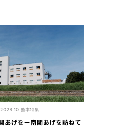
2023.10 熊本特集
関あげをー南関あげを訪ねて