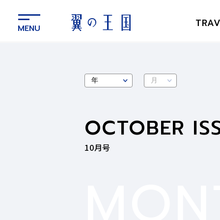
メ
イ
TRAV
ン
コ
ン
テ
ン
ツ
に
ス
OCTOBER
IS
キ
ッ
プ
10月号