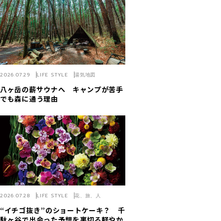
2026.07.29
LIFE STYLE
湯気地図
八ヶ岳の薪サウナへ キャンプが苦手
でも森に通う理由
2026.07.28
LIFE STYLE
花、旅、人
“イチゴ抜き”のショートケーキ？ 千
駄ヶ谷で出会った予想を裏切る軽やか