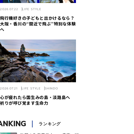
2026.07.22
LIFE STYLE
飛行機好きの子どもと出かけるなら？
大阪・香川の“間近で飛ぶ”特別な体験
へ
2026.07.21
LIFE STYLE
SHINDO
心が疲れたら国生みの島・淡路島へ
祈りが呼び覚ます生命力
ANKING
ランキング