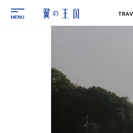
メ
イ
TRAV
ン
コ
ン
テ
ン
ツ
に
ス
キ
ッ
プ