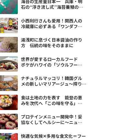
海苔の生産量日本一 兵庫・明
石の“浮き流し式”海苔養殖の秘
密
小西利行さんも愛用！関西人の
冷蔵庫に必ずある「ワンダフル
ソース」とは？
湯浅町に息づく日本醤油の作り
方 伝統の味をそのままに
世界が愛するローカルフード
ポケがハワイの「ソウルフー
ド」な理由
ナチュラルマッコリ！韓国グル
メの新しいマリアージュ～搾りた
てのごま油を求め、ソウルへ
vol.3
食は土地の力を表す 能登の恵
みを次代へ「この味を守る」プ
ロが集結
プロテインメニュー開発中！妥
協なくしてヘルシーに〜ニュー
ヨーク、ヴィヴィッドに街を彩る
最旬ドーナツ-6
快適な気候✕多用な食文化＝フー