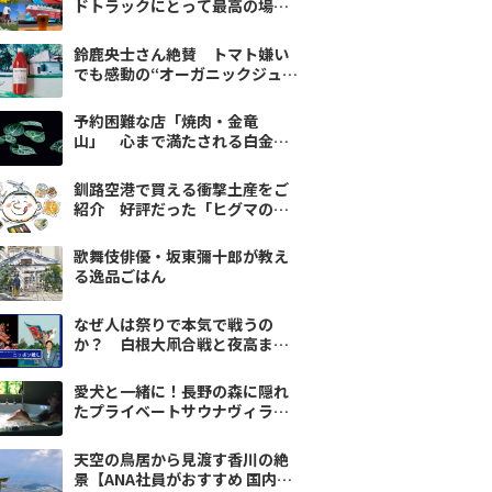
ドトラックにとって最高の場
所〜カリフォルニアフードト
ラックドリーム vol.1
鈴鹿央士さん絶賛 トマト嫌い
でも感動の“オーガニックジュー
ス”
予約困難な店「焼肉・金竜
山」 心まで満たされる白金の
名店
釧路空港で買える衝撃土産をご
紹介 好評だった「ヒグマの肉
の缶詰め」
歌舞伎俳優・坂東彌十郎が教え
る逸品ごはん
なぜ人は祭りで本気で戦うの
か？ 白根大凧合戦と夜高まつ
りに息づく「地域の誇り」
愛犬と一緒に！長野の森に隠れ
たプライベートサウナヴィラ
『THE BEITH』旅で潤う
天空の鳥居から見渡す香川の絶
景【ANA社員がおすすめ 国内