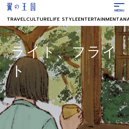
メ
イ
ン
TRAVEL
CULTURE
LIFE STYLE
ENTERTAINMENT
AN
コ
ン
テ
ン
ライト、フライ
ツ
に
ト
ス
キ
ッ
プ