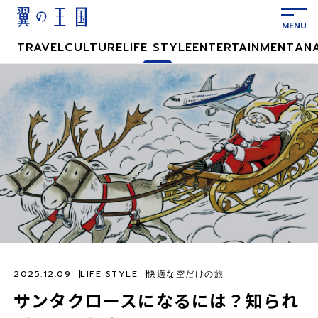
メ
イ
ン
TRAVEL
CULTURE
LIFE STYLE
ENTERTAINMENT
AN
コ
ン
テ
ン
ツ
に
ス
キ
ッ
プ
2025.12.09
LIFE STYLE
快適な空だけの旅
サンタクロースになるには？知られ