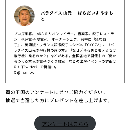
パラダイス 山元 ｜ ぱらだいす やまも
と
プロ搭乗客。 ANA ミリオンマイラー。音楽家。餃子レストラ
ン「荻窪餃子 蔓餃苑」オーナーシェフ。著書に『読む餃
子』、英語版・フランス語版餃子レシピ本『GYOZA』、『パ
ラダイス山元の飛行機の乗り方』『なぜデキる男とモテる女は
飛行機に乗るのか？』などがある。全国各地で開催中の「皮か
らつくる本気の餃子づくり教室」などの出演イベントの詳細は
X（旧Twitter） で発信中。
X
@mambon
翼の王国のアンケートにぜひご協力ください。
抽選で当選した方にプレゼントを差し上げます。
アンケートはこちら