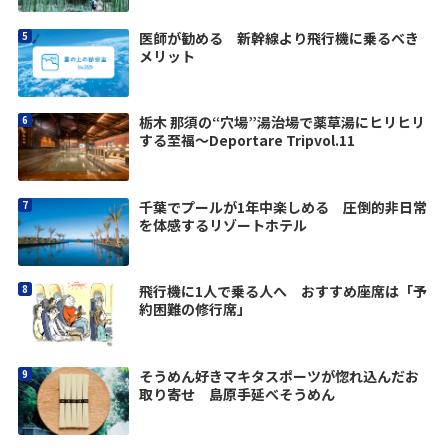
医師が勧める 新幹線より飛行機に乗るべき
メリット
栃木 那須の“穴場”湯治場で薬草湯にヒリヒリ
する至福〜Deportare Tripvol.11
千葉でプールが1年中楽しめる 圧倒的非日常
を体感するリゾートホテル
飛行機に1人で乗る人へ おすすめ座席は「予
約困難の修行席」
そうめん好きマキタスポーツが惚れ込んだお
取り寄せ 島原手延べそうめん