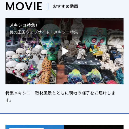
MOVIE
おすすめ動画
メキシコ特集1
翼の王国ウェブサイト｜メキシコ特集
P
l
特集メキシコ 取材風景とともに現地の様子をお届けしま
す。
a