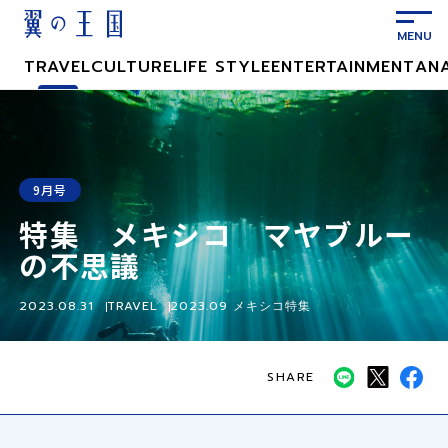
メ
イ
ン
TRAVEL
CULTURE
LIFE STYLE
ENTERTAINMENT
AN
コ
ン
テ
ン
ツ
9月号
に
特集 メキシコ マヤブルー
ス
キ
の不思議
ッ
プ
2023.08.31
TRAVEL
2023.09 メキシコ特集
SHARE