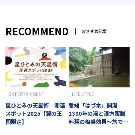
RECOMMEND
おすすめ記事
ENTERTAINMENT
LIFE STYLE
星ひとみの天星術 開運
愛知「はづ木」開湯
スポット2025【翼の王
1300年の湯と漢方薬膳
国限定】
料理の相乗効果〜旅で潤
う vol.16