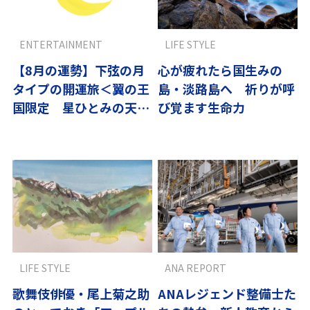
ENTERTAINMENT
LIFE STYLE
【8月の運勢】下弦の月
心が疲れたら国生みの
タイプの開運旅＜翼の王
島・淡路島へ 祈りが呼
国限定 星ひとみの天星
び覚ます生命力
術＞
LIFE STYLE
ANA REPORT
歌舞伎俳優・尾上菊之助
ANAレジェンド整備士た