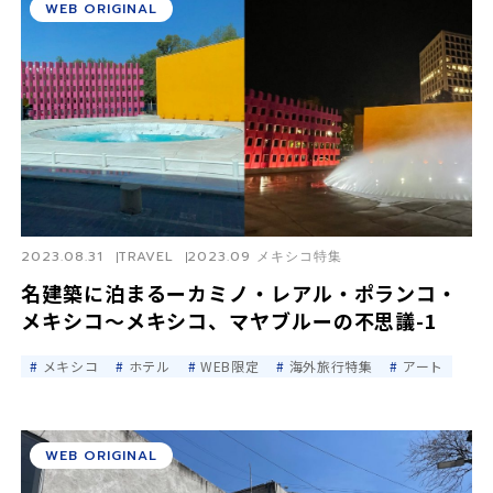
WEB ORIGINAL
y
V
2023.08.31
TRAVEL
2023.09 メキシコ特集
i
名建築に泊まるーカミノ・レアル・ポランコ・
メキシコ〜メキシコ、マヤブルーの不思議-1
メキシコ
ホテル
WEB限定
海外旅行特集
アート
d
WEB ORIGINAL