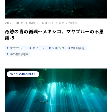
2023.08.31
TRAVEL
2023.09 メキシコ特集
奇跡の青の循環〜メキシコ、マヤブルーの不思
議-5
マヤブルー
セノーテ
メキシコ
WEB限定
海外旅行特集
WEB ORIGINAL