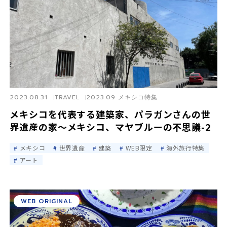
e
o
2023.08.31
TRAVEL
2023.09 メキシコ特集
メキシコを代表する建築家、パラガンさんの世
界遺産の家〜メキシコ、マヤブルーの不思議-2
メキシコ
世界遺産
建築
WEB限定
海外旅行特集
アート
WEB ORIGINAL