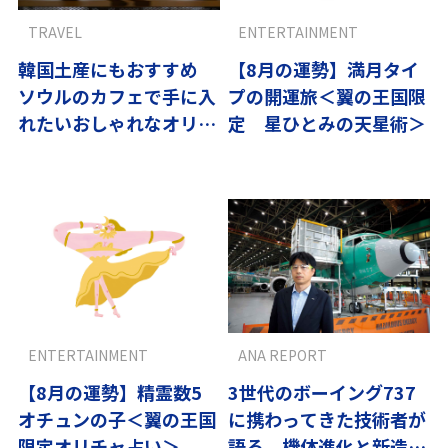
TRAVEL
ENTERTAINMENT
韓国土産にもおすすめ
【8月の運勢】満月タイ
ソウルのカフェで手に入
プの開運旅＜翼の王国限
れたいおしゃれなオリジ
定 星ひとみの天星術＞
ナルグッズ
ENTERTAINMENT
ANA REPORT
【8月の運勢】精霊数5
3世代のボーイング737
オチュンの子＜翼の王国
に携わってきた技術者が
限定オリチャ占い＞
語る 機体進化と新造機