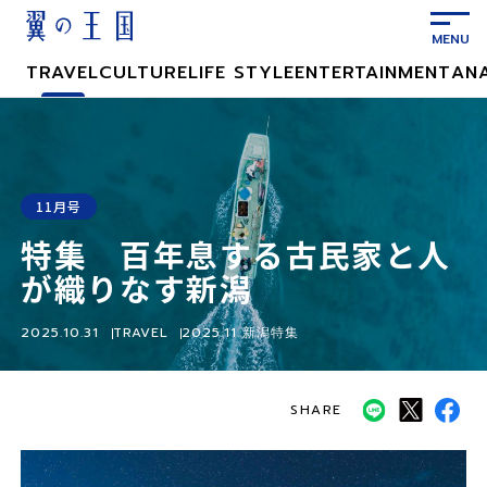
メ
イ
ン
TRAVEL
CULTURE
LIFE STYLE
ENTERTAINMENT
AN
コ
ン
テ
ン
ツ
11月号
に
特集 百年息する古民家と人
ス
キ
が織りなす新潟
ッ
プ
2025.10.31
TRAVEL
2025.11 新潟特集
SHARE