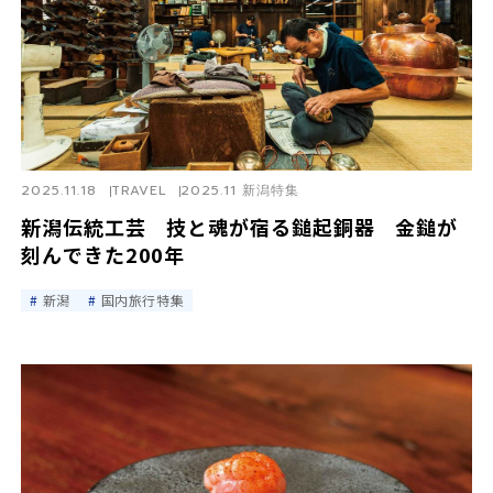
2025.11.18
TRAVEL
2025.11 新潟特集
新潟伝統工芸 技と魂が宿る鎚起銅器 金鎚が
刻んできた200年
新潟
国内旅行特集