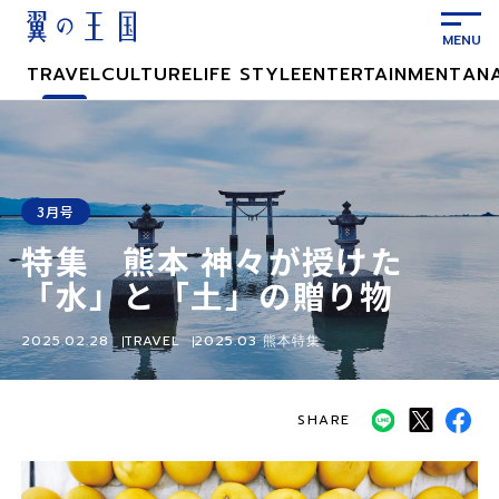
メ
イ
ン
TRAVEL
CULTURE
LIFE STYLE
ENTERTAINMENT
AN
コ
ン
テ
ン
ツ
3月号
に
特集 熊本 神々が授けた
ス
キ
「水」と「土」の贈り物
ッ
プ
2025.02.28
TRAVEL
2025.03 熊本特集
SHARE