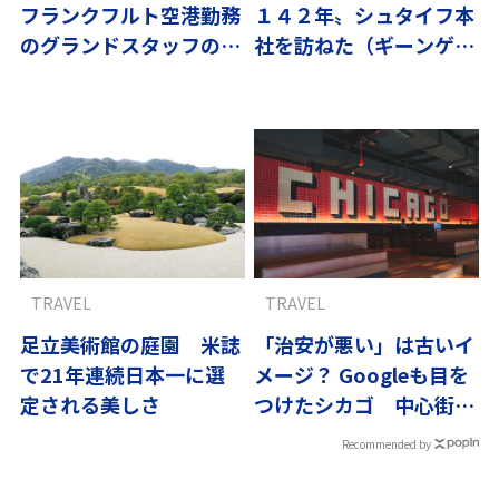
フランクフルト空港勤務
１４２年〟シュタイフ本
のグランドスタッフの素
社を訪ねた（ギーンゲ
顔
ン）〜ドイツの優しさに
触れる旅vol.2
TRAVEL
TRAVEL
足立美術館の庭園 米誌
「治安が悪い」は古いイ
で21年連続日本一に選
メージ？ Googleも目を
定される美しさ
つけたシカゴ 中心街の
復活劇
Recommended by