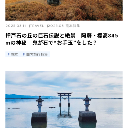
2025.03.11
TRAVEL
2025.03 熊本特集
押戸石の丘の巨石伝説と絶景 阿蘇・標高845
mの神秘 鬼が石で“お手玉”をした？
熊本
国内旅行特集