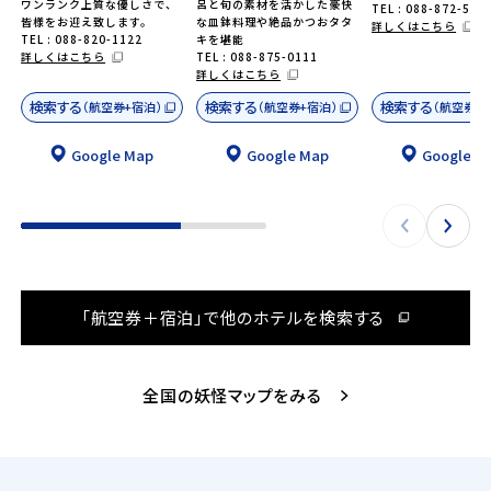
ワンランク上質な優しさで、
呂と旬の素材を活かした豪快
TEL : 088-872-548
皆様をお迎え致します。
な皿鉢料理や絶品かつおタタ
詳しくはこちら
TEL : 088-820-1122
キを堪能
詳しくはこちら
TEL : 088-875-0111
詳しくはこちら
検索する
検索する
検索する
（航空券+宿泊）
（航空券+宿泊）
（航空券+
Google Map
Google Map
Google M
「航空券＋宿泊」で他のホテルを検索する
全国の妖怪マップをみる