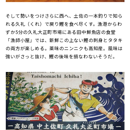
そして勢いをつけさらに西へ、土佐の一本釣りで知ら
れる久礼（くれ）で戻り鰹を食べ尽くす。漁港からわ
ずか5分の久礼大正町市場にある田中鮮魚店の食堂
「漁師小屋」では、新鮮この上ない鰹の刺身とタタキ
の両方が楽しめる。薬味のニンニクも高知産。風味は
強いがさっと抜け、鰹の後味を損なわないそうだ。