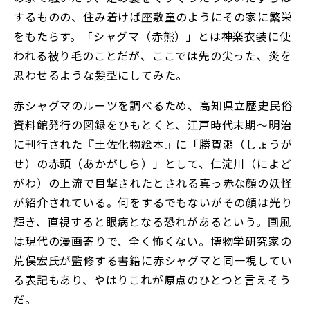
するものの、住み着けば座敷童のようにその家に繁栄
をもたらす。「シャグマ（赤熊）」とは神楽衣装に使
われる被り毛のことだが、ここでは先の尖った、炎を
思わせるような髪型にしてみた。
赤シャグマのルーツを調べるため、高知県立歴史民俗
資料館発行の図録をひもとくと、江戸時代末期～明治
に刊行された『土佐化物絵本』に「勝賀瀬（しょうが
せ）の赤頭（あかがしら）」として、仁淀川（によど
がわ）の上流で目撃されたとされる真っ赤な顔の妖怪
が紹介されている。何をするでもないがその顔は光り
輝き、直視すると眼病となる恐れがあるという。画風
は現代の漫画寄りで、全く怖くない。博物学研究家の
荒俣宏氏が監修する書籍に赤シャグマと同一視してい
る表記もあり、やはりこれが原点のひとつと言えそう
だ。