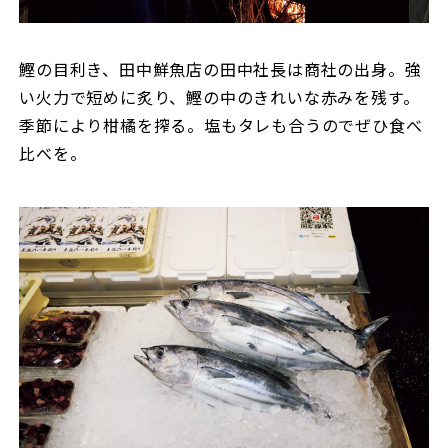
鰹の目利き、田中鮮魚店の田中社長は商社の出身。強
い火力で短めに炙り、鰹の中のきれいな赤みを残す。
季節により柑橘を搾る。塩もタレも合うのでぜひ食べ
比べを。