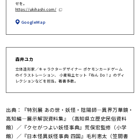
せを。
https://ukihashi.com/
GoogleMap
森井ユカ
立体造形家／キャラクターデザイナー ポケモンカードゲーム
のイラストレーション、 小麦粘土セット『ねん Do！』のディ
レクションなどを担当。著書多数。
出典：『特別展 あの世・妖怪・陰陽師―異界万華鏡・
高知編―展示解説資料集』（高知県立歴史民俗資料
館）／『クセがつよい妖怪事典』荒俣宏監修（小学
館）／『日本怪異妖怪事典 四国』毛利恵太（笠間書