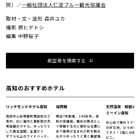
院）／
一般社団法人仁淀ブルー観光協議会
取材・文・造形 森井ユカ
撮影 原ヒデトシ
編集 中野桜子
航空券を検索する
高知のおすすめホテル
リッチモンドホテル高知
城西館
天然温泉 紺碧の湯
ミーイン高知
高知中心街帯屋町商店街のど
明治7年創業、140余年。高
真中。広い室内と最新鋭の充
知の老舗宿。観光の拠点とし
中心街で賑わうアー
実設備のホテル。ゆったりと
て移動するのに便利な位置に
の好立地、ひろめ市
した居住空間。全室セミ
あり龍馬が生まれた町を眺め
てすぐ！1階には便利
ダブル以上のワイドベッド。
ながらゆったりと寛ぐ展望風
ビニ。