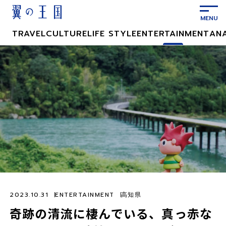
メ
イ
ン
TRAVEL
CULTURE
LIFE STYLE
ENTERTAINMENT
AN
コ
ン
テ
ン
ツ
に
ス
キ
ッ
プ
2023.10.31
ENTERTAINMENT
高知県
奇跡の清流に棲んでいる、真っ赤な