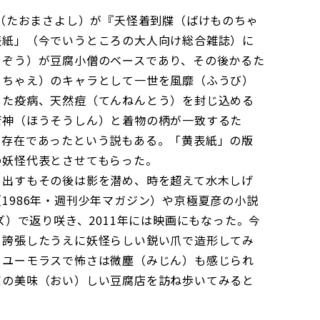
。
美（たおまさよし）が『夭怪着到牒（ばけものちゃ
紙」（今でいうところの大人向け総合雑誌）に
う）が豆腐小僧のベースであり、その後かるた
おもちゃえ）のキャラとして一世を風靡（ふうび）
た疫病、天然痘（てんねんとう）を封じ込める
瘡神（ほうそうしん）と着物の柄が一致するた
の存在であったという説もある。「黄表紙」の版
の妖怪代表とさせてもらった。
を出すもその後は影を潜め、時を超えて水木しげ
（1986年・週刊少年マガジン）や京極夏彦の小説
ズ）で返り咲き、2011年には映画にもなった。今
誇張したうえに妖怪らしい鋭い爪で造形してみ
くユーモラスで怖さは微塵（みじん）も感じられ
京の美味（おい）しい豆腐店を訪ね歩いてみると