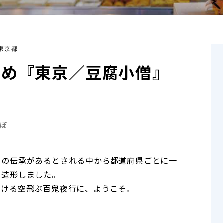
東京都
すめ『東京／豆腐小僧』
んぽ
もの伝承があるとされる中から都道府県ごとに一
゙造形しました。
かける空飛ぶ百鬼夜行に、ようこそ。