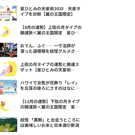
＞
星ひとみの天星術2025 天星タ
イプを診断【翼の王国限定】
【8月の運勢】上弦の月タイプの
開運旅＜翼の王国限定 星ひと
みの天星術＞
おでん、ふぐ……一寸法師が
渡った道頓堀を妖怪グルメさん
ぽ：大阪
上弦の月タイプの運勢と開運ス
ポット【星ひとみの天星術
2025】
ハワイで女性が花飾り「レイ」
を左耳の後ろにさすのはなにを
表しているかな？
【12月の運勢】下弦の月タイプ
の開運旅＜翼の王国限定 星ひ
とみの天星術＞
妖怪 「異獣」と出会うところに
は美味しいお米と日本酒＠新潟