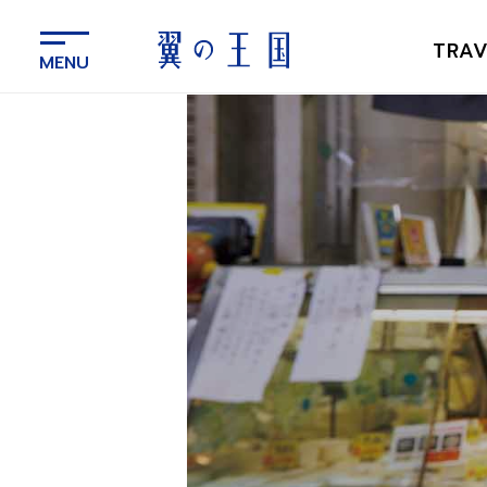
メ
イ
TRAV
ン
コ
ン
テ
ン
ツ
に
ス
キ
ッ
プ