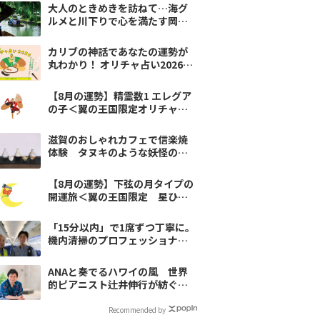
大人のときめきを訪ねて…海グ
ルメと川下りで心を満たす岡
山・倉敷のモデルコース
カリブの神話であなたの運勢が
丸わかり！ オリチャ占い2026
【翼の王国限定】
【8月の運勢】精霊数1 エレグア
の子＜翼の王国限定オリチャ占
い＞
滋賀のおしゃれカフェで信楽焼
体験 タヌキのような妖怪の正
体は…
【8月の運勢】下弦の月タイプの
開運旅＜翼の王国限定 星ひと
みの天星術＞
「15分以内」で1席ずつ丁寧に。
機内清掃のプロフェッショナル
たち～翼の流儀
ANAと奏でるハワイの風 世界
的ピアニスト辻井伸行が紡ぐ音
楽の物語
Recommended by