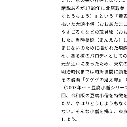
いし、息の長い存在となった
諸説あるが1788年に北尾政
くとうちょう）』という「黄表
描いた大頭小僧（おおあたまこぞ
やすごろくなどの玩具絵（
した。当時蔓延（まんえん）し
まじないのために描かれた疱
め、ある種のパロディとして
元が江戸にあったため、東京
明治時代までは時折世間に顔
るの漫画『ゲゲゲの鬼太郎』
（2003年〜・豆腐小僧シリー
回、令和版の豆腐小僧を特徴を
たが、やはりどうしようもな
ない。そんな小僧を携え、東
しよう。