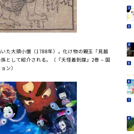
いた大頭小僧（1788年）。化け物の親玉「見越
孫として紹介される。（『夭怪着到牒』2巻 – 国
ション）