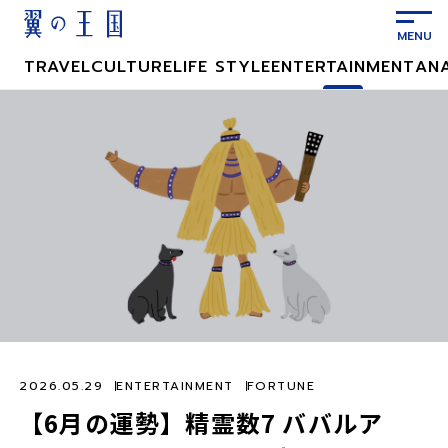
メ
イ
ン
TRAVEL
CULTURE
LIFE STYLE
ENTERTAINMENT
AN
コ
ン
テ
ン
ツ
に
ス
キ
ッ
プ
2026.05.29
ENTERTAINMENT
FORTUNE
【6月の運勢】精霊数7 ババルア