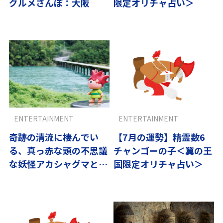
グルメさんぽ：大阪
限定オリチャ占い＞
ENTERTAINMENT
ENTERTAINMENT
奇跡の清流に棲んでい
【7月の運勢】精霊数6
る、真っ赤な頭の不思議
チャンゴーの子＜翼の王
な妖怪アカシャグマと、
国限定オリチャ占い＞
高知のうま～い獲れたて
カツオ・赤牛を堪能！
『高知／アカシャグマ』