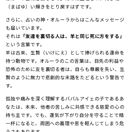
（まばゆ）い輝きをとり戻すはずです。
さらに、占いの神・オルーラからはこんなメッセージ
も届いています。
それは
「友達を裏切る人は、羊と同じ死に方をする」
という言葉です。
羊は古来、生贄（いけにえ）として捧げられる運命を
持つ動物です。オルーラのこの言葉は、目先の利益や
恐怖のために友を裏切る者は、自らも尊厳を失い、生
贄のように無力で悲劇的な末路をたどるという警告で
す。
孤独や痛みを深く理解するババルアイェの子であるあ
なたは、本来、他者の苦しみに共感できる慈愛の心の
持ち主です。でも、運気が下がり自分を守ることで精
一杯になると、周囲への義理や恩を軽んじてしまう危
うさもあります。