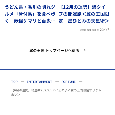
うどん県・香川の隠れグ
【12月の運勢】海タイ
ルメ「骨付鳥」を食べ歩
プの開運旅＜翼の王国限
く 妖怪ケマリと百鬼夜
定 星ひとみの天星術＞
行
Recommended by
翼の王国 トップページへ戻る
TOP
ENTERTAINMENT
FORTUNE
【6月の運勢】精霊数7 ババルアイェの子＜翼の王国限定オリチャ
占い＞